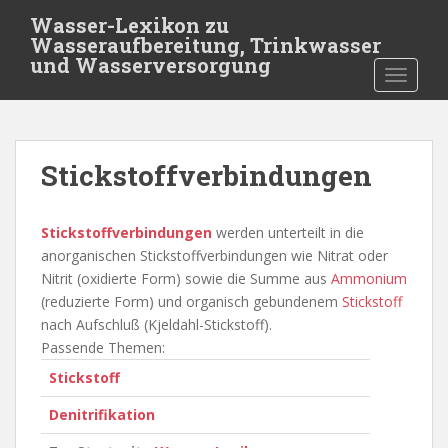
S
Wasser-Lexikon zu
k
Wasseraufbereitung, Trinkwasser
i
und Wasserversorgung
TOGGLE
p
t
o
m
Stickstoffverbindungen
a
i
n
Stickstoffverbindungen
werden unterteilt in die
c
anorganischen Stickstoffverbindungen wie Nitrat oder
o
Nitrit (oxidierte Form) sowie die Summe aus
Ammonium
n
(reduzierte Form) und organisch gebundenem
Stickstoff
t
nach Aufschluß (Kjeldahl-Stickstoff).
e
Passende Themen:
n
Stickstoff
t
Denitrifikation