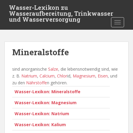
S
Wasser-Lexikon zu
k
Wasseraufbereitung, Trinkwasser
i
und Wasserversorgung
TOGGLE
p
t
o
m
Mineralstoffe
a
i
n
sind anorganische
Salze
, die lebensnotwendig sind, wie
c
z. B.
Natrium
,
Calcium
,
Chlor
id,
Magnesium
,
Eisen
, und
o
zu den
Nährstoffe
n gehören.
n
Wasser-Lexikon: Mineralstoffe
t
e
Wasser-Lexikon: Magnesium
n
t
Wasser-Lexikon: Natrium
Wasser-Lexikon: Kalium