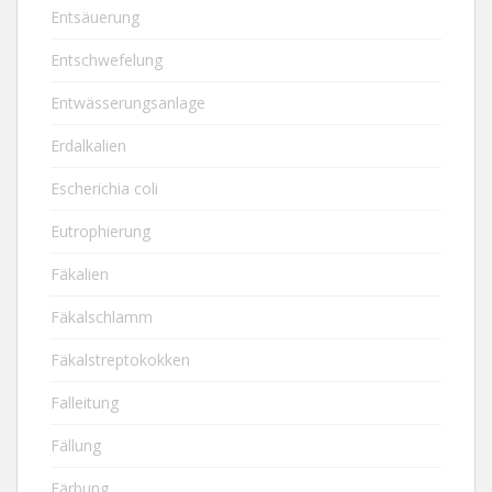
Entsäuerung
Entschwefelung
Entwässerungsanlage
Erdalkalien
Escherichia coli
Eutrophierung
Fäkalien
Fäkalschlamm
Fäkalstreptokokken
Falleitung
Fällung
Färbung