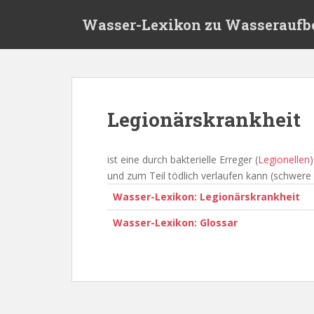
S
Wasser-Lexikon zu Wasseraufb
k
i
p
t
o
m
Legionärskrankheit
a
i
n
ist eine durch bakterielle Erreger (
Legionellen
c
und zum Teil tödlich verlaufen kann (schwer
o
Wasser-Lexikon: Legionärskrankheit
n
t
Wasser-Lexikon: Glossar
e
n
t