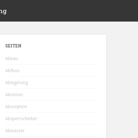
ng
SEITEN
Abbau
Abfluss
Ablagerung
Abrasion
Absorption
Absperrschieber
Abwasser