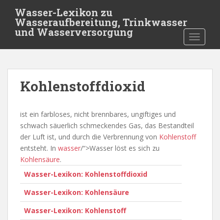
S
Wasser-Lexikon zu
k
Wasseraufbereitung, Trinkwasser
i
und Wasserversorgung
TOGGLE
p
t
o
m
Kohlenstoffdioxid
a
i
n
ist ein farbloses, nicht brennbares, ungiftiges und
c
schwach säuerlich schmeckendes Gas, das Bestandteil
o
der Luft ist, und durch die Verbrennung von
Kohlenstoff
n
entsteht. In
wasser
/“>Wasser löst es sich zu
t
Kohlensäure
.
e
Wasser-Lexikon: Kohlenstoffdioxid
n
t
Wasser-Lexikon: Kohlensäure
Wasser-Lexikon: Kohlenstoff