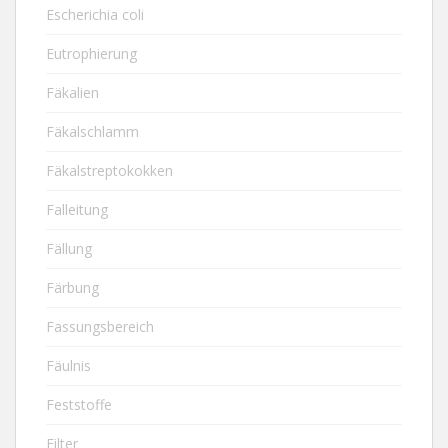
Escherichia coli
Eutrophierung
Fäkalien
Fäkalschlamm
Fäkalstreptokokken
Falleitung
Fällung
Färbung
Fassungsbereich
Fäulnis
Feststoffe
Filter