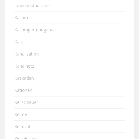
Ionenaustauscher
Kalium
Kaliumpermanganat
Kalk
Kanalisation
Kanalnetz
Kaskaden
Kationen
Keilschieber
Keime
Keimzahl
Kieselsäure