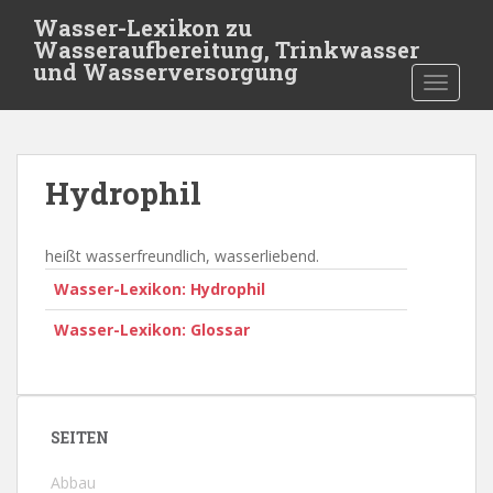
S
Wasser-Lexikon zu
k
Wasseraufbereitung, Trinkwasser
i
und Wasserversorgung
TOGGLE
p
t
o
m
Hydrophil
a
i
n
heißt wasserfreundlich, wasserliebend.
c
Wasser-Lexikon: Hydrophil
o
n
Wasser-Lexikon: Glossar
t
e
n
t
SEITEN
Abbau