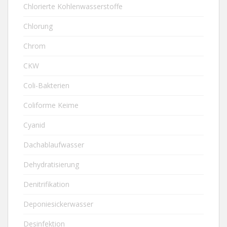
Chlorierte Kohlenwasserstoffe
Chlorung
Chrom
CKW
Coli-Bakterien
Coliforme Keime
Cyanid
Dachablaufwasser
Dehydratisierung
Denitrifikation
Deponiesickerwasser
Desinfektion