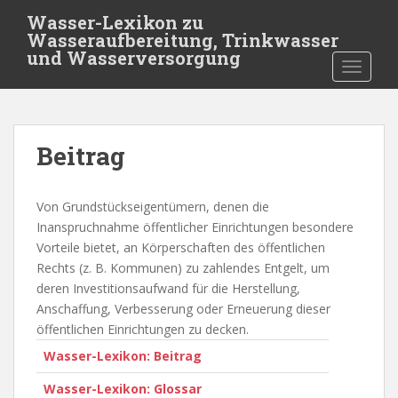
S
Wasser-Lexikon zu
k
Wasseraufbereitung, Trinkwasser
i
und Wasserversorgung
TOGGLE
p
t
o
m
Beitrag
a
i
n
Von Grundstückseigentümern, denen die
c
Inanspruchnahme öffentlicher Einrichtungen besondere
o
Vorteile bietet, an Körperschaften des öffentlichen
n
Rechts (z. B. Kommunen) zu zahlendes Entgelt, um
t
deren Investitionsaufwand für die Herstellung,
e
Anschaffung, Verbesserung oder Erneuerung dieser
n
öffentlichen Einrichtungen zu decken.
t
Wasser-Lexikon: Beitrag
Wasser-Lexikon: Glossar