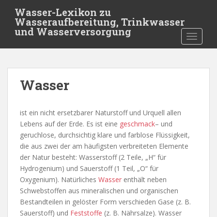
S
Wasser-Lexikon zu
k
Wasseraufbereitung, Trinkwasser
i
und Wasserversorgung
TOGGLE
p
t
o
m
Wasser
a
i
n
ist ein nicht ersetzbarer Naturstoff und Urquell allen
c
Lebens auf der Erde. Es ist eine
geschmack
– und
o
geruchlose, durchsichtig klare und farblose Flüssigkeit,
n
die aus zwei der am häufigsten verbreiteten Elemente
t
der Natur besteht: Wasserstoff (2 Teile, „H“ für
e
Hydrogenium) und Sauerstoff (1 Teil, „O“ für
n
Oxygenium). Natürliches
Wasser
enthält neben
t
Schwebstoffen aus mineralischen und organischen
Bestandteilen in gelöster Form verschieden Gase (z. B.
Sauerstoff) und
Feststoffe
(z. B. Nährsalze). Wasser