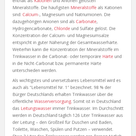
enthält als
Kationen
und Anionen gelösten
Mineralstoffe. Die häufigsten
Mineralstoffe
als Kationen
sind:
Calcium
-, Magnesium und Natriumionen. Die
dazugehörigen Anionen sind als
Carbonate
,
Hydrogencarbonate,
Chloride
und Sulfate gelöst. Die
Konzentration der Calcium- und Magnesiumsalze
entspricht in guter Näherung der Gesamtwasserhärte.
Weiterhin kann die Konzentration der Mineralstoffe im
Trinkwasser in die Carbonat- oder temporäre
Härte
und
in die Nicht-Carbonat bzw. permanente Härte
unterschieden werden.
Als wichtigstes und unersetzbares Lebensmittel wird es
auch als “Lebensmittel Nr. 1″ bezeichnet. 98 % der
Bürger Deutschlands erhalten Trinkwasser über die
öffentliche
Wasserversorgung
. Somit ist in Deutschland
das
Leitungswasser
immer Trinkwasser. Im Durchschnitt
werden in Deutschland täglich 126 Liter Trinkwasser aus
der Leitung – den Großteil für Duschen und Baden,
Toilette, Waschen, Spülen und Putzen – verwendet.