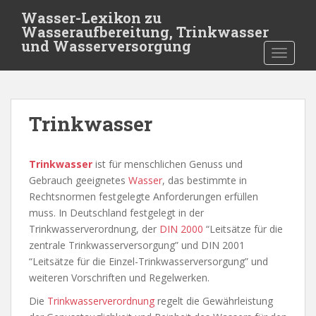
S
Wasser-Lexikon zu
k
Wasseraufbereitung, Trinkwasser
i
und Wasserversorgung
TOGGLE
p
t
o
m
Trinkwasser
a
i
n
Trinkwasser
ist für menschlichen Genuss und
c
Gebrauch geeignetes
Wasser
, das bestimmte in
o
Rechtsnormen festgelegte Anforderungen erfüllen
n
muss. In Deutschland festgelegt in der
t
Trinkwasserverordnung, der
DIN 2000
“Leitsätze für die
e
zentrale Trinkwasserversorgung” und DIN 2001
n
“Leitsätze für die Einzel-Trinkwasserversorgung” und
t
weiteren Vorschriften und Regelwerken.
Die
Trinkwasserverordnung
regelt die Gewährleistung