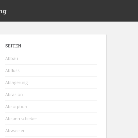
ng
SEITEN
Abbau
Abfluss
Ablagerung
Abrasion
Absorption
Absperrschieber
Abwasser