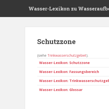
S
Wasser-Lexikon zu Wasseraufb
k
i
p
t
o
m
Schutzzone
a
i
n
(siehe
Trinkwasserschutzgebiet
).
c
Wasser-Lexikon: Schutzzone
o
n
Wasser-Lexikon: Fassungsbereich
t
Wasser-Lexikon: Trinkwasserschutzge
e
n
Wasser-Lexikon: Glossar
t