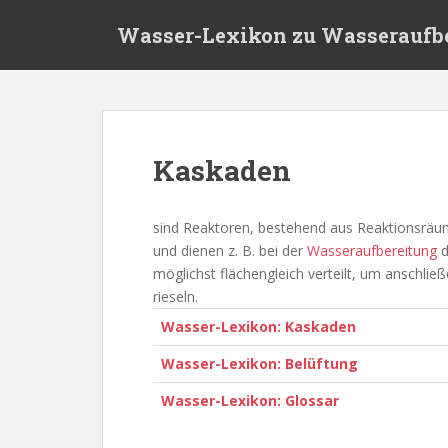
S
Wasser-Lexikon zu Wasseraufb
k
i
p
t
o
m
Kaskaden
a
i
n
sind Reaktoren, bestehend aus Reaktionsräum
c
und dienen z. B. bei der
Wasseraufbereitung
d
o
möglichst flächengleich verteilt, um anschli
n
rieseln.
t
Wasser-Lexikon: Kaskaden
e
n
Wasser-Lexikon: Belüftung
t
Wasser-Lexikon: Glossar