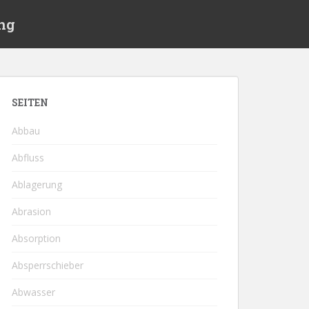
ng
SEITEN
Abbau
Abfluss
Ablagerung
Abrasion
Absorption
Absperrschieber
Abwasser