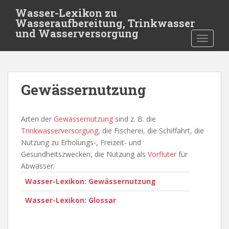
S
Wasser-Lexikon zu
k
Wasseraufbereitung, Trinkwasser
i
und Wasserversorgung
TOGGLE
p
t
o
m
Gewässernutzung
a
i
n
Arten der
Gewässernutzung
sind z. B. die
c
Trinkwasserversorgung
, die Fischerei, die Schiffahrt, die
o
Nutzung zu Erholungs-, Freizeit- und
n
Gesundheitszwecken, die Nutzung als
Vorfluter
für
t
Abwässer.
e
Wasser-Lexikon: Gewässernutzung
n
t
Wasser-Lexikon: Glossar