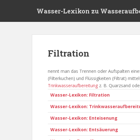
S
Wasser-Lexikon zu Wasseraufb
k
i
p
t
o
m
Filtration
a
i
n
nennt man das Trennen oder Aufspalten eines
c
(Filterkuchen) und Flüssigkeiten (Filtrat) mitte
o
Trinkwasseraufbereitung
z. B. Quarzsand od
n
Wasser-Lexikon: Filtration
t
e
Wasser-Lexikon: Trinkwasseraufberei
n
Wasser-Lexikon: Enteisenung
t
Wasser-Lexikon: Entsäuerung