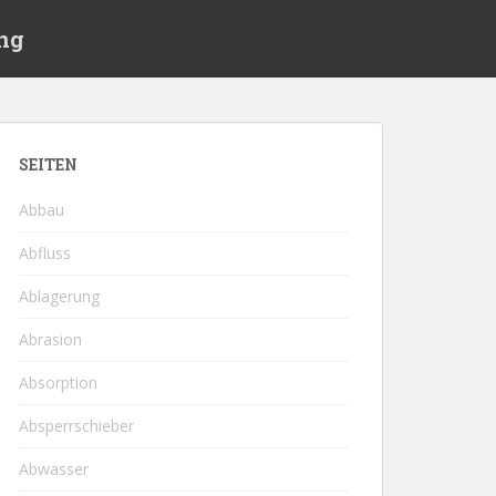
ng
SEITEN
Abbau
Abfluss
Ablagerung
Abrasion
Absorption
Absperrschieber
Abwasser