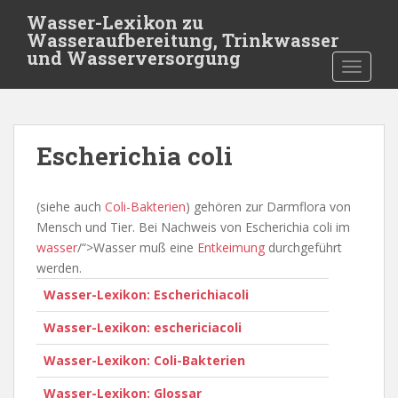
S
Wasser-Lexikon zu
k
Wasseraufbereitung, Trinkwasser
i
und Wasserversorgung
TOGGLE
p
t
o
m
Escherichia coli
a
i
n
(siehe auch
Coli-Bakterien
) gehören zur Darmflora von
c
Mensch und Tier. Bei Nachweis von Escherichia coli im
o
wasser
/“>Wasser muß eine
Entkeimung
durchgeführt
n
werden.
t
Wasser-Lexikon: Escherichiacoli
e
n
Wasser-Lexikon: eschericiacoli
t
Wasser-Lexikon: Coli-Bakterien
Wasser-Lexikon: Glossar