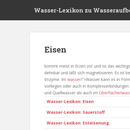
S
Wasser-Lexikon zu Wasseraufb
k
i
p
t
o
m
Eisen
a
i
n
kommt meist in Erzen vor und ist das wichtigs
c
dehnbar und läßt sich magnetisieren. Es ist 
o
Enzyme. Im
wasser
/“>Wasser kann es in Form
n
vorliegen oder auch in Komplexverbindungen
t
und Quellwasser als auch im
Oberflächenwas
e
Wasser-Lexikon: Eisen
n
t
Wasser-Lexikon: Sauerstoff
Wasser-Lexikon: Enteisenung