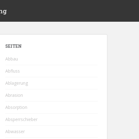
ng
SEITEN
Abbau
Abfluss
Ablagerung
Abrasion
Absorption
Absperrschieber
Abwasser