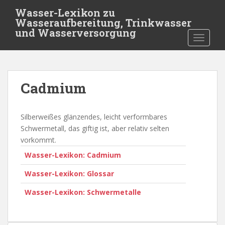
S
Wasser-Lexikon zu
k
Wasseraufbereitung, Trinkwasser
i
und Wasserversorgung
TOGGLE
p
t
o
m
Cadmium
a
i
n
Silberweißes glänzendes, leicht verformbares
c
Schwermetall, das giftig ist, aber relativ selten
o
vorkommt.
n
Wasser-Lexikon: Cadmium
t
e
Wasser-Lexikon: Glossar
n
t
Wasser-Lexikon: Schwermetalle