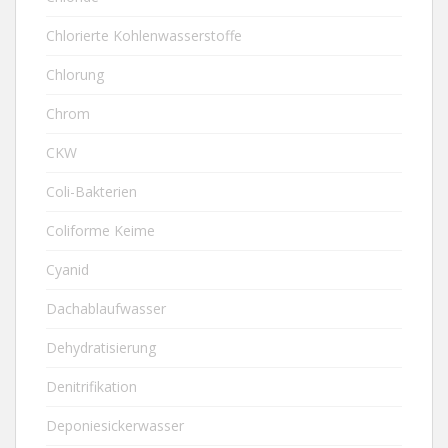
Chlorierte Kohlenwasserstoffe
Chlorung
Chrom
CKW
Coli-Bakterien
Coliforme Keime
Cyanid
Dachablaufwasser
Dehydratisierung
Denitrifikation
Deponiesickerwasser