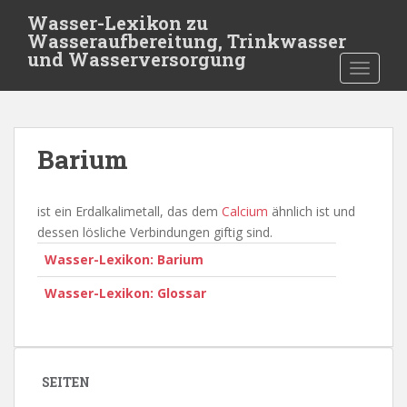
S
Wasser-Lexikon zu
k
Wasseraufbereitung, Trinkwasser
i
und Wasserversorgung
TOGGLE
p
t
o
m
Barium
a
i
n
ist ein Erdalkalimetall, das dem
Calcium
ähnlich ist und
c
dessen lösliche Verbindungen giftig sind.
o
Wasser-Lexikon: Barium
n
t
Wasser-Lexikon: Glossar
e
n
t
SEITEN